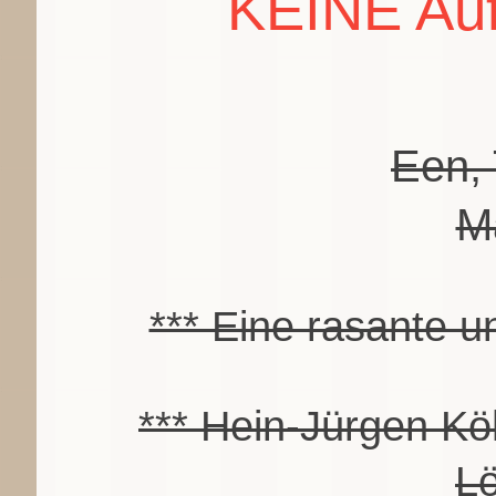
KEINE Auf
Een, 
M
*** Eine rasante u
*** Hein-Jürgen Kö
Lö