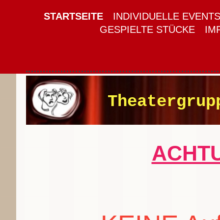
STARTSEITE
INDIVIDUELLE EVENT
GESPIELTE STÜCKE
IM
Theatergrup
ACHT